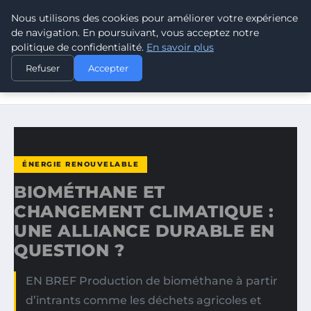
Nous utilisons des cookies pour améliorer votre expérience
CLIMATE RESPONSE BLOG
de navigation. En poursuivant, vous acceptez notre
politique de confidentialité.
En savoir plus
ACCUEIL
ÉNERGIE RENOUVELABLE
Refuser
Accepter
BIOMÉTHANE ET CHANGEMENT CLIMATIQUE : UNE
ALLIANCE…
ÉNERGIE RENOUVELABLE
BIOMÉTHANE ET
CHANGEMENT CLIMATIQUE :
UNE ALLIANCE DURABLE EN
QUESTION ?
EN BREF Production de biométhane à partir
d’intrants comme les déchets agricoles et