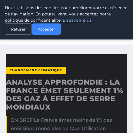
Nous utilisons des cookies pour améliorer votre expérience
CLIMATE RESPONSE BLOG
de navigation. En poursuivant, vous acceptez notre
politique de confidentialité.
En savoir plus
ACCUEIL
CHANGEMENT CLIMATIQUE
Refuser
Accepter
ANALYSE APPROFONDIE : LA FRANCE ÉMET SEULEMENT 1%
DES…
CHANGEMENT CLIMATIQUE
ANALYSE APPROFONDIE : LA
FRANCE ÉMET SEULEMENT 1%
DES GAZ À EFFET DE SERRE
MONDIAUX
EN BREF La France émet moins de 1% des
émissions mondiales de CO2. Utilisation