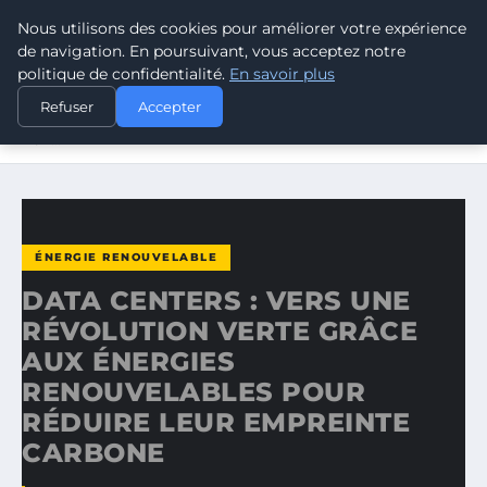
Nous utilisons des cookies pour améliorer votre expérience
CLIMATE RESPONSE BLOG
de navigation. En poursuivant, vous acceptez notre
politique de confidentialité.
En savoir plus
ACCUEIL
ÉNERGIE RENOUVELABLE
Refuser
Accepter
DATA CENTERS : VERS UNE RÉVOLUTION VERTE GRÂCE
AUX…
ÉNERGIE RENOUVELABLE
DATA CENTERS : VERS UNE
RÉVOLUTION VERTE GRÂCE
AUX ÉNERGIES
RENOUVELABLES POUR
RÉDUIRE LEUR EMPREINTE
CARBONE