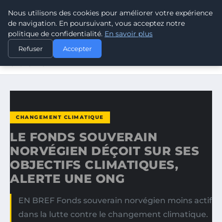
Nous utilisons des cookies pour améliorer votre expérience
CLIMATE RESPONSE BLOG
de navigation. En poursuivant, vous acceptez notre
politique de confidentialité.
En savoir plus
ACCUEIL
CHANGEMENT CLIMATIQUE
Refuser
Accepter
LE FONDS SOUVERAIN NORVÉGIEN DÉÇOIT SUR SES
OBJECTIFS…
CHANGEMENT CLIMATIQUE
LE FONDS SOUVERAIN
NORVÉGIEN DÉÇOIT SUR SES
OBJECTIFS CLIMATIQUES,
ALERTE UNE ONG
EN BREF Fonds souverain norvégien moins actif
dans la lutte contre le changement climatique.