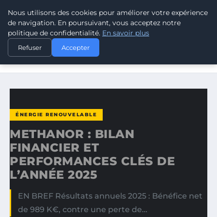
Nous utilisons des cookies pour améliorer votre expérience
CLIMATE RESPONSE BLOG
de navigation. En poursuivant, vous acceptez notre
politique de confidentialité.
En savoir plus
ACCUEIL
ÉNERGIE RENOUVELABLE
Refuser
Accepter
METHANOR : BILAN FINANCIER ET PERFORMANCES CLÉS
DE…
ÉNERGIE RENOUVELABLE
METHANOR : BILAN
FINANCIER ET
PERFORMANCES CLÉS DE
L’ANNÉE 2025
EN BREF Résultats annuels 2025 : Bénéfice net
de 989 K€, contre une perte de…