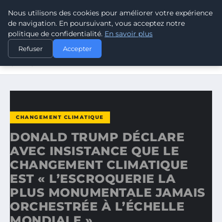
Nous utilisons des cookies pour améliorer votre expérience
CLIMATE RESPONSE BLOG
de navigation. En poursuivant, vous acceptez notre
politique de confidentialité.
En savoir plus
ACCUEIL
CHANGEMENT CLIMATIQUE
Refuser
Accepter
DONALD TRUMP DÉCLARE AVEC INSISTANCE QUE LE
CHANGEMENT…
CHANGEMENT CLIMATIQUE
DONALD TRUMP DÉCLARE
AVEC INSISTANCE QUE LE
CHANGEMENT CLIMATIQUE
EST « L’ESCROQUERIE LA
PLUS MONUMENTALE JAMAIS
ORCHESTRÉE À L’ÉCHELLE
MONDIALE »