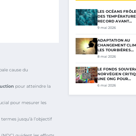
LES OCÉANS FRÔL
DES TEMPÉRATURE
RECORD AVANT…
9 mai 2026
ADAPTATION AU
CHANGEMENT CLIM
LES TOURBIÈRES…
8 mai 2026
LE FONDS SOUVER
ipale cause du
NORVÉGIEN CRITIQ
UNE ONG POUR…
6 mai 2026
duction
pour atteindre la
ucial pour mesurer les
termes jusqu’à l’objectif
(NDC) guident les efforts