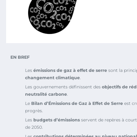
EN BREF
Les
émissions de gaz à effet de serre
sont la princ
changement climatique
.
Les gouvernements définissent des
objectifs de ré
neutralité carbone
.
Le
Bilan d’Émissions de Gaz à Effet de Serre
est cr
progrès.
Les
budgets d’émissions
servent de repères à court 
de 2050.
Les
contributions déterminées au niveau national