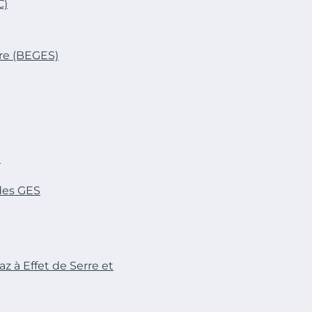
C)
rre (BEGES)
e
des GES
z à Effet de Serre et