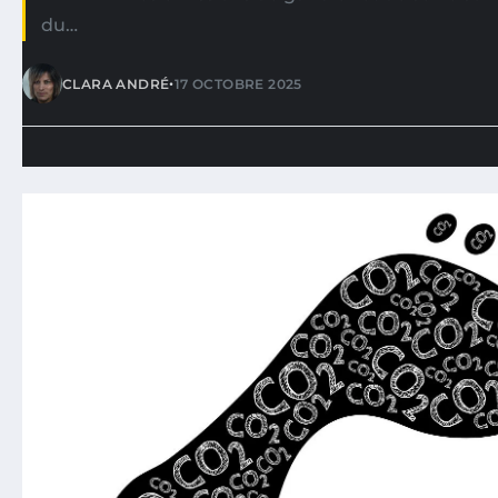
du…
•
CLARA ANDRÉ
17 OCTOBRE 2025