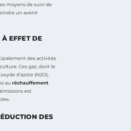
 les moyens de suivi de
teindre un avenir
 À EFFET DE
cipalement des activités
iculture. Ces gaz, dont le
toxyde d’azote (N2O),
nsi au
réchauffement
’émissions est
bles.
RÉDUCTION DES